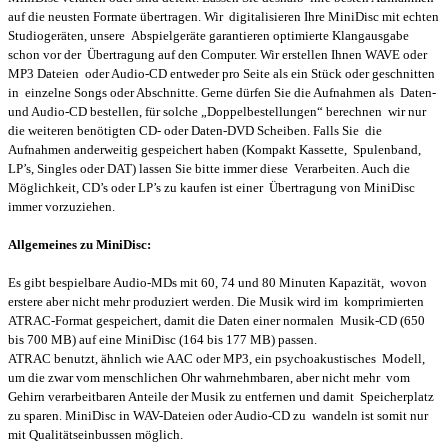
auf die neusten Formate übertragen. Wir digitalisieren Ihre MiniDisc mit echten
Studiogeräten, unsere Abspielgeräte garantieren optimierte Klangausgabe
schon vor der Übertragung auf den Computer. Wir erstellen Ihnen WAVE oder
MP3 Dateien oder Audio-CD entweder pro Seite als ein Stück oder geschnitten
in einzelne Songs oder Abschnitte. Gerne dürfen Sie die Aufnahmen als Daten-
und Audio-CD bestellen, für solche „Doppelbestellungen“ berechnen wir nur
die weiteren benötigten CD- oder Daten-DVD Scheiben. Falls Sie die
Aufnahmen anderweitig gespeichert haben (Kompakt Kassette, Spulenband,
LP’s, Singles oder DAT) lassen Sie bitte immer diese Verarbeiten. Auch die
Möglichkeit, CD’s oder LP’s zu kaufen ist einer Übertragung von MiniDisc
immer vorzuziehen.
Allgemeines zu MiniDisc:
Es gibt bespielbare Audio-MDs mit 60, 74 und 80 Minuten Kapazität, wovon
erstere aber nicht mehr produziert werden. Die Musik wird im komprimierten
ATRAC-Format gespeichert, damit die Daten einer normalen Musik-CD (650
bis 700 MB) auf eine MiniDisc (164 bis 177 MB) passen.
ATRAC benutzt, ähnlich wie AAC oder MP3, ein psychoakustisches Modell,
um die zwar vom menschlichen Ohr wahrnehmbaren, aber nicht mehr vom
Gehirn verarbeitbaren Anteile der Musik zu entfernen und damit Speicherplatz
zu sparen. MiniDisc in WAV-Dateien oder Audio-CD zu wandeln ist somit nur
mit Qualitätseinbussen möglich.