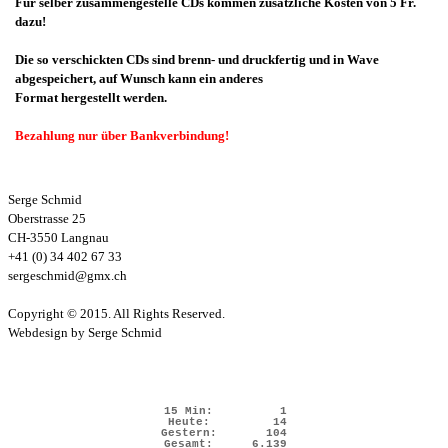
Für selber zusammengestelle CDs kommen zusätzliche Kosten von 5 Fr.
dazu!
Die so verschickten CDs sind brenn- und druckfertig und in Wave
abgespeichert, auf Wunsch kann ein anderes
Format hergestellt werden.
Bezahlung nur über Bankverbindung!
Serge Schmid
Oberstrasse 25
CH-3550 Langnau
+41 (0) 34 402 67 33
sergeschmid@gmx.ch
Copyright © 2015. All Rights Reserved.
Webdesign by Serge Schmid
15 Min:
1
Heute:
14
Gestern:
104
Gesamt:
6.139