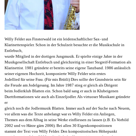
Willy Felder aus Finsterwald ist ein leidenschaftlicher Sax- und
Klarinettenspieler. Schon in
der Schulzeit besuchte er die Musikschule in
Entlebuch,
wurde Mitglied in der dortigen
Jungmusik. Er spielte einige Jahre in der
Musikgesellschaft Entlebuch und gleichzeitig in
einer Stegreif-Formation als
Klarinettist. 1981 gründete er bereits seine eigene Tanzband.
1986 anlässlich
seiner eigenen Hochzeit, komponierte Willy Felder sein erstes
Jodellied
für
seine Frau. (Für mis Brütli) Dies sollte der Grundstein sein für
die Freude am Jodelgesang.
Im Jahre 1987 stieg er gleich als Dirigent
beim
Jodlerklub Blatten ein. Schon bald sang er
auch in Klubeigenen
Duettformationen wie auch als Einzeljodler. Als virtuoser Musikant
gründete
er
gleich noch die Jodlermusik Blatten. Immer auch auf der Suche nach Neuem,
vor allem was die Texte anbelangt war es Willy Felder ein Anliegen,
Themen aus dem Alltag
in seine Werke einfliessen zu lassen (z.B. Es Vorbild
2002 und vo Härze gärn 2006). Bei
allen 30 Eigenkompositionen
stammt
der Text von Willy Felder. Den kompositorischen Höhepunkt