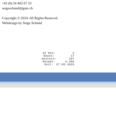
+41 (0) 34 402 67 33
sergeschmid@gmx.ch
Copyright © 2024. All Rights Reserved.
Webdesign by Serge Schmid
15 Min:
2
Heute:
17
Gestern:
107
Gesamt:
6.450
Seit:
27.05.2026
Zurück zum Seiteninhalt