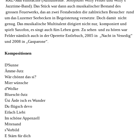
KKL-Saal einbrachte (Aufführende: Solojodler Willy Felder und Willy’s
Jazztime-Band). Das Stück war dann auch musikalischer Bestand des
grossen Feuerwerks, das an zwei Festabenden die zahlreichen Besucher rund
um das Luzerner Seebecken in Begeisterung versetzte. Doch damit nicht
genug. Das musikalische Multitalent dirigiert nicht nur, komponiert und
spielt Saxofon, es singt auch fürs Leben gern. Zu sehen und zu hören war
Felder nämlich auch in der Operette Entlebuch, 2005 in „Nacht in Venedig“
und 2008 in „Gasparone“.
Kompositionen
D'Sunne
Ämme-Jutz
Wär chönnt das si?
Mier wünsche
d'Wolke
Bluescht-Jutz
Üsi Ärde isch es Wunder
Du flügsch devo
Eifach Liebi
Im schöne Appenzell
Mitenand
s'Vorbild
E Stärn für dich