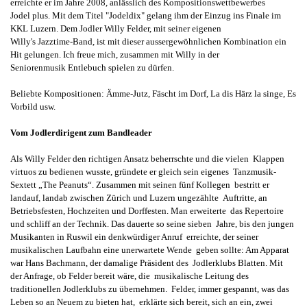
erreichte er im Jahre 2008, anlässlich des Kompositionswettbewerbes
Jodel plus.
Mit dem
Titel "Jodeldix" gelang ihm der Einzug ins Finale im
KKL Luzern. Dem Jodler Willy Felder, mit
seiner eigenen
Willy's Jazztime-Band,
ist mit dieser aussergewöhnlichen Kombination ein
Hit
gelungen. Ich freue mich, zusammen mit Willy in der
Seniorenmusik Entlebuch spielen zu dürfen.
Beliebte Kompositionen: Ämme-Jutz, Fäscht im Dorf, La dis Härz la singe, Es
Vorbild usw.
Vom Jodlerdirigent zum Bandleader
Als Willy Felder den richtigen Ansatz beherrschte und die vielen Klappen
virtuos zu bedienen wusste, gründete er gleich sein eigenes Tanzmusik-
Sextett „The Peanuts“. Zusammen mit seinen fünf Kollegen bestritt er
landauf, landab zwischen Zürich und Luzern ungezählte Auftritte, an
Betriebsfesten, Hochzeiten und Dorffesten. Man erweiterte das Repertoire
und schliff an der Technik. Das dauerte so seine sieben Jahre, bis den jungen
Musikanten in Ruswil ein denkwürdiger Anruf erreichte, der seiner
musikalischen Laufbahn eine unerwartete Wende geben sollte: Am Apparat
war Hans Bachmann, der damalige Präsident des Jodlerklubs Blatten. Mit
der Anfrage, ob Felder bereit wäre, die musikalische Leitung des
traditionellen Jodlerklubs zu übernehmen. Felder, immer gespannt, was das
Leben so an Neuem zu bieten hat, erklärte sich bereit, sich an ein, zwei