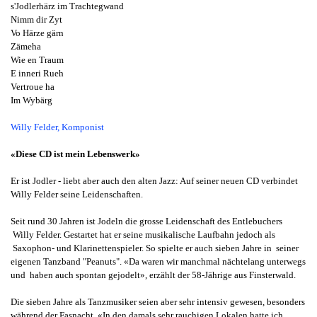
s'Jodlerhärz im Trachtegwand
Nimm dir Zyt
Vo Härze gärn
Zämeha
Wie en Traum
E inneri Rueh
Vertroue ha
Im Wybärg
Willy Felder, Komponist
«Diese CD ist mein Lebenswerk»
Er ist Jodler - liebt aber auch den alten Jazz: Auf seiner neuen CD verbindet
Willy Felder seine Leidenschaften.
Seit rund 30 Jahren ist Jodeln die grosse Leidenschaft des Entlebuchers
Willy Felder. Gestartet hat er seine musikalische Laufbahn jedoch als
Saxophon- und Klarinettenspieler. So spielte er auch sieben Jahre in seiner
eigenen Tanzband "Peanuts". «Da waren wir manchmal nächtelang unterwegs
und haben auch spontan gejodelt», erzählt der 58-Jährige aus Finsterwald.
Die sieben Jahre als Tanzmusiker seien aber sehr intensiv gewesen, besonders
während der Fasnacht. «In den damals sehr rauchigen Lokalen hatte ich