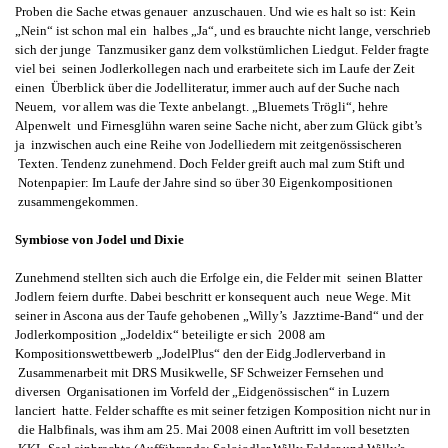
Proben die Sache etwas genauer anzuschauen. Und wie es halt so ist: Kein
„Nein“ ist schon mal ein halbes „Ja“, und es brauchte nicht lange, verschrieb
sich der junge Tanzmusiker ganz dem volkstümlichen Liedgut. Felder fragte
viel bei seinen Jodlerkollegen nach und erarbeitete sich im Laufe der Zeit
einen Überblick über die Jodelliteratur, immer auch auf der Suche nach
Neuem, vor allem was die Texte anbelangt. „Bluemets Trögli“, hehre
Alpenwelt und Firnesglühn waren seine Sache nicht, aber zum Glück gibt’s
ja inzwischen auch eine Reihe von Jodelliedern mit zeitgenössischeren
Texten. Tendenz zunehmend. Doch Felder greift auch mal zum Stift und
Notenpapier: Im Laufe der Jahre sind so über 30 Eigenkompositionen
zusammengekommen.
Symbiose von Jodel und Dixie
Zunehmend stellten sich auch die Erfolge ein, die Felder mit seinen Blatter
Jodlern feiern durfte. Dabei beschritt er konsequent auch neue Wege. Mit
seiner in Ascona aus der Taufe gehobenen „Willy’s Jazztime-Band“ und der
Jodlerkomposition „Jodeldix“ beteiligte er sich 2008 am
Kompositionswettbewerb „JodelPlus“ den der Eidg.Jodlerverband in
Zusammenarbeit mit DRS Musikwelle, SF Schweizer Fernsehen und
diversen Organisationen im Vorfeld der „Eidgenössischen“ in Luzern
lanciert hatte. Felder schaffte es mit seiner fetzigen Komposition nicht nur in
die Halbfinals, was ihm am 25. Mai 2008 einen Auftritt im voll besetzten