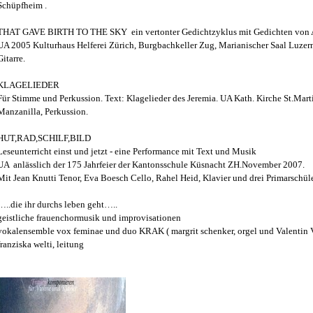
Schüpfheim .
THAT GAVE BIRTH TO THE SKY ein vertonter Gedichtzyklus mit Gedichten von Ann
UA 2005 Kulturhaus Helferei Zürich, Burgbachkeller Zug, Marianischer Saal Luzer
Gitarre.
KLAGELIEDER
Für Stimme und Perkussion. Text: Klagelieder des Jeremia. UA Kath. Kirche St.Mart
Manzanilla, Perkussion.
HUT,RAD,SCHILF,BILD
Leseunterricht einst und jetzt - eine Performance mit Text und Musik
UA anlässlich der 175 Jahrfeier der Kantonsschule Küsnacht ZH.November 2007.
Mit Jean Knutti Tenor, Eva Boesch Cello, Rahel Heid, Klavier und drei Primarschül
…..die ihr durchs leben geht…..
geistliche frauenchormusik und improvisationen
vokalensemble vox feminae und duo KRAK ( margrit schenker, orgel und Valentin Ve
franziska welti, leitung