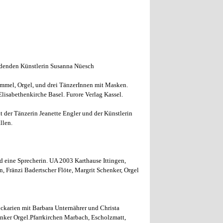
ldenden Künstlerin Susanna Nüesch
mmel, Orgel, und drei TänzerInnen mit Masken.
lisabethenkirche Basel. Furore Verlag Kassel.
r Tänzerin Jeanette Engler und der Künstlerin
llen.
 eine Sprecherin. UA 2003 Karthause Ittingen,
, Fränzi Badertscher Flöte, Margrit Schenker, Orgel
ckarien mit Barbara Unternährer und Christa
ker Orgel.Pfarrkirchen Marbach, Escholzmatt,