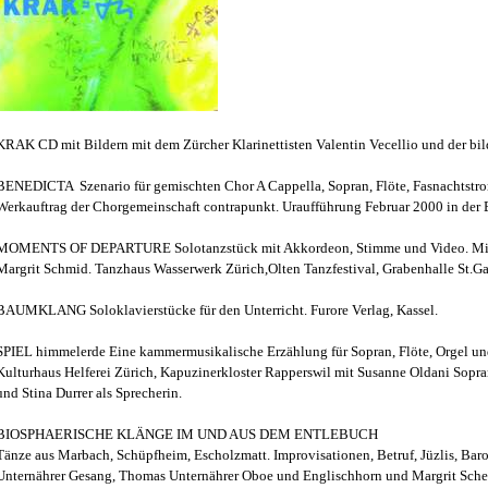
KRAK CD mit Bildern mit dem Zürcher Klarinettisten Valentin Vecellio und der bi
BENEDICTA Szenario für gemischten Chor A Cappella, Sopran, Flöte, Fasnachtstro
Werkauftrag der Chorgemeinschaft contrapunkt. Uraufführung Februar 2000 in der E
MOMENTS OF DEPARTURE Solotanzstück mit Akkordeon, Stimme und Video. Mit de
Margrit Schmid. Tanzhaus Wasserwerk Zürich,Olten Tanzfestival, Grabenhalle St.Ga
BAUMKLANG Soloklavierstücke für den Unterricht. Furore Verlag, Kassel.
SPIEL himmelerde Eine kammermusikalische Erzählung für Sopran, Flöte, Orgel und
Kulturhaus Helferei Zürich, Kapuzinerkloster Rapperswil mit Susanne Oldani Sopran
und Stina Durrer als Sprecherin.
BIOSPHAERISCHE KLÄNGE IM UND AUS DEM ENTLEBUCH
Tänze aus Marbach, Schüpfheim, Escholzmatt. Improvisationen, Betruf, Jüzlis, Baro
Unternährer Gesang, Thomas Unternährer Oboe und Englischhorn und Margrit Schen