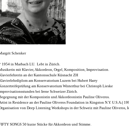
Margrit Schenker
* 1954 in Marbach LU. Lebt in Zürich.
Musikerin mit Klavier, Akkordeon, Orgel, Komposition, Improvisation.
Klavierlehrerin an der Kantonsschule Küsnacht ZH
Klavierlehrdiplom am Konservatorium Luzern bei Hubert Harry
Konzertreifeprüfung am Konservatorium Winterthur bei Christoph Lieske
Improvisationsstunden bei Irene Schweizer Zürich.
Begegnung mit der Komponistin und Akkordeonistin Pauline Oliveros.
Artist in Residence an der Pauline Oliveros Foundation in Kingston N.Y. U.S.A.( 19
Organisation von Deep Listening Workshops in der Schweiz mit Pauline Oliveros, 
FIFTY SONGS 50 kurze Stücke für Akkordeon und Stimme.