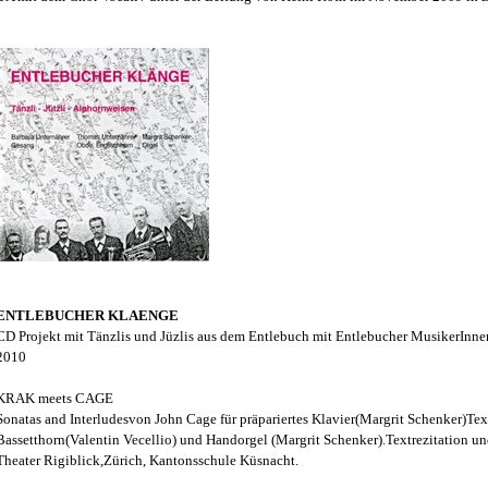
ENTLEBUCHER KLAENGE
CD Projekt mit Tänzlis und Jüzlis aus dem Entlebuch mit Entlebucher MusikerInn
2010
KRAK meets CAGE
Sonatas and Interludesvon John Cage für präpariertes Klavier(Margrit Schenker)Te
Bassetthorn(Valentin Vecellio) und Handorgel (Margrit Schenker).Textrezitation 
Theater Rigiblick,Zürich, Kantonsschule Küsnacht.