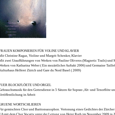
FRAUEN KOMPONIEREN FÜR VOLINE UND KLAVIER
Mit Christine Ragaz, Violine und Margrit Schenker, Klavier
Mit zwei Uraufführungen von Werken von Pauline Oliveros (Magnetic Trails) und Ma
Werken von Katharina Weber ( Ein mozärtlicher Auftakt 2006) und Germaine Taillef
Kulturhaus Helferei Zürich und Gare du Nord Basel ( 2009)
FUER BLOCKFLÖETE UND ORGEL
Gebrauchsmusik für den Gottesdienst in 5 Sätzen für Sopran-,Alt- und Tenorflöte un
Veröffentlichung in Arbeit
GRUENE WORTSCHLIEREN
Für gemischten Chor und Baritonsaxophon. Vertonung eines Gedichtes der Zürcher
UA mit dem Chor Vocativ unter der Leitung von Heini Roth im November 2009 in Z