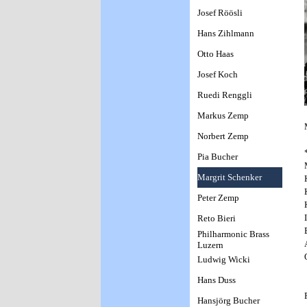
Josef Röösli
Hans Zihlmann
Otto Haas
Josef Koch
Ruedi Renggli
Markus Zemp
Norbert Zemp
Pia Bucher
Margrit Schenker
Peter Zemp
Reto Bieri
Philharmonic Brass
Luzern
Ludwig Wicki
Hans Duss
Hansjörg Bucher