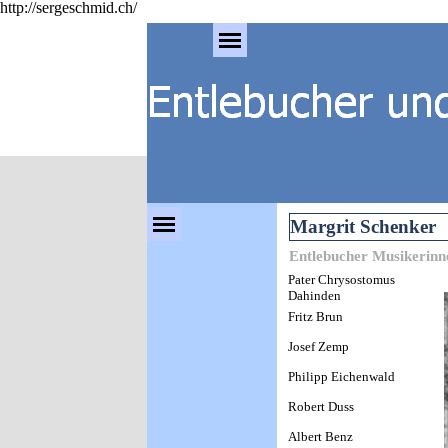
http://sergeschmid.ch/
Direkt zum Seiteninhalt
Menü überspringen
Menü überspringen
Margrit Schenker
Entlebucher Musikerinn
Pater Chrysostomus
Dahinden
Fritz Brun
Josef Zemp
Philipp Eichenwald
Robert Duss
Albert Benz