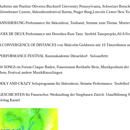
Auftritte mit Pauline Oliveros:Bucknell University Pennsylvania, Schweizer Botsch
Kleintheater Luzern, Akkordeonfestival Krems, Prager Burg,Lincoln Center New Yo
ANNÄHERUNG Performance für Akkordeon, Tonband, Stimme zum Thema: Mutter u
VOIX DE DEUX Performance mit Dorothea Rust Tanz. Seefeld Tanzprojekt,AUA Fest
A CONVERGENCE OF DISTANCES von Malcolm Goldstein mit 10 TänzerInnen und 
PERFORMANCE FESTIVAL Kunstakademie Düsseldorf . Soloauftritt.
50 SONGS im Forum Claque Baden, Frauenraum Reithalle Bern, Musikpodium der S
Bern, Festival andere MusikKreuzlingen.
HOLY AND CRAZY Soloprogramm für Akkordeon, Stimme Performance. Teufelhof B
GESCHICHTEN für Frauenchor. Werkauftrag der Singfrauen Zürich. Uraufführung S
Verlag Kassel.