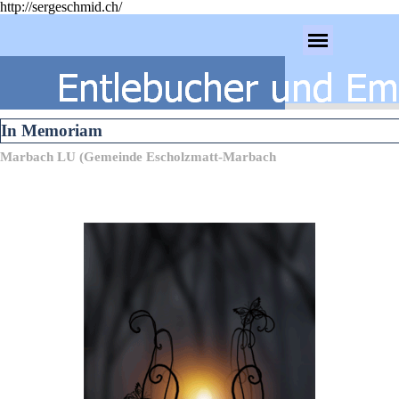
http://sergeschmid.ch/
Direkt zum Seiteninhalt
Menü überspringen
In Memoriam
Marbach LU (Gemeinde Escholzmatt-Marbach