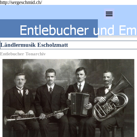
http://sergeschmid.ch/
Direkt zum Seiteninhalt
Menü überspringen
Ländlermusik Escholzmatt
Entlebucher Tonarchiv