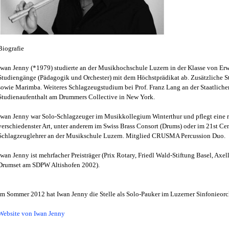
Biografie
Iwan Jenny (*1979) studierte an der Musikhochschule Luzern in der Klasse von Er
Studiengänge (Pädagogik und Orchester) mit dem Höchstprädikat ab. Zusätzliche S
sowie Marimba. Weiteres Schlagzeugstudium bei Prof. Franz Lang an der Staatlic
Studienaufenthalt am Drummers Collective in New York.
Iwan Jenny war Solo-Schlagzeuger im Musikkollegium Winterthur und pflegt eine re
verschiedenster Art, unter anderem im Swiss Brass Consort (Drums) oder im 21st Cen
Schlagzeuglehrer an der Musikschule Luzern. Mitglied CRUSMA Percussion Duo.
Iwan Jenny ist mehrfacher Preisträger (Prix Rotary, Friedl Wald-Stiftung Basel, Ax
Drumset am SDPW Altishofen 2002).
Im Sommer 2012 hat Iwan Jenny die Stelle als Solo-Pauker im Luzerner Sinfonieorc
Website von Iwan Jenny