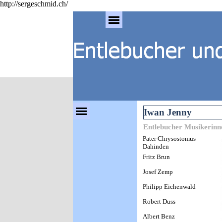
http://sergeschmid.ch/
Direkt zum Seiteninhalt
Menü überspringen
Menü überspringen
Iwan Jenny
Entlebucher Musikerinn
Pater Chrysostomus
Dahinden
Fritz Brun
Josef Zemp
Philipp Eichenwald
Robert Duss
Albert Benz