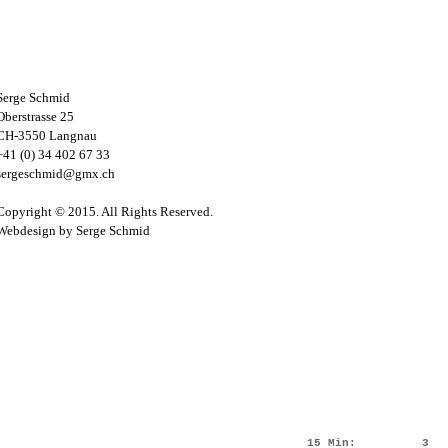
Serge Schmid
Oberstrasse 25
CH-3550 Langnau
+41 (0) 34 402 67 33
sergeschmid@gmx.ch
Copyright © 2015. All Rights Reserved.
Webdesign by Serge Schmid
15 Min:
3