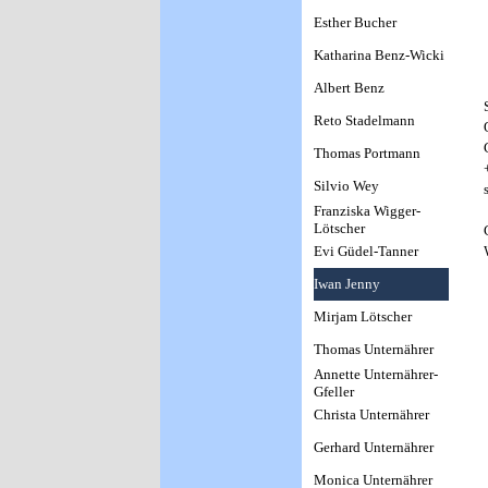
Esther Bucher
Katharina Benz-Wicki
Albert Benz
Reto Stadelmann
Thomas Portmann
Silvio Wey
Franziska Wigger-
Lötscher
Evi Güdel-Tanner
Iwan Jenny
Mirjam Lötscher
Thomas Unternährer
Annette Unternährer-
Gfeller
Christa Unternährer
Gerhard Unternährer
Monica Unternährer