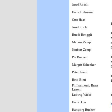
Josef Röösli
Hans Zihlmann
Otto Haas
Josef Koch
Ruedi Renggli
Markus Zemp
Norbert Zemp
Pia Bucher
Margrit Schenker
Peter Zemp
Reto Bieri
Philharmonic Brass
Luzern
Ludwig Wicki
Hans Duss
Hansjörg Bucher