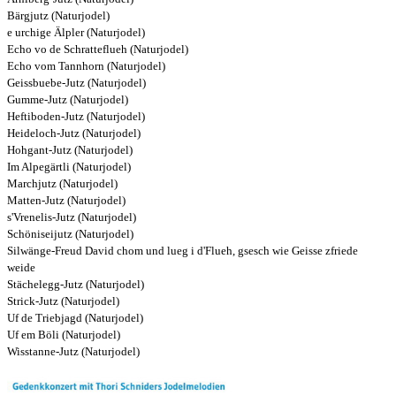
Bärgjutz (Naturjodel)
e urchige Älpler (Naturjodel)
Echo vo de Schratteflueh (Naturjodel)
Echo vom Tannhorn (Naturjodel)
Geissbuebe-Jutz (Naturjodel)
Gumme-Jutz (Naturjodel)
Heftiboden-Jutz (Naturjodel)
Heideloch-Jutz (Naturjodel)
Hohgant-Jutz (Naturjodel)
Im Alpegärtli (Naturjodel)
Marchjutz (Naturjodel)
Matten-Jutz (Naturjodel)
s'Vrenelis-Jutz (Naturjodel)
Schöniseijutz (Naturjodel)
Silwänge-Freud David chom und lueg i d'Flueh, gsesch wie Geisse zfriede
weide
Stächelegg-Jutz (Naturjodel)
Strick-Jutz (Naturjodel)
Uf de Triebjagd (Naturjodel)
Uf em Böli (Naturjodel)
Wisstanne-Jutz (Naturjodel)