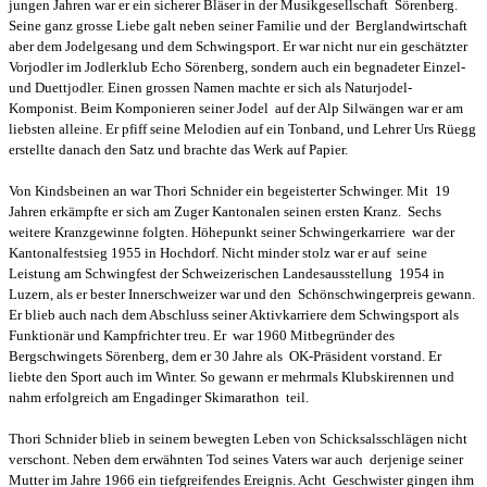
jungen Jahren war er ein sicherer Bläser in der Musikgesellschaft Sörenberg.
Seine ganz grosse Liebe galt neben seiner Familie und der Berglandwirtschaft
aber dem Jodelgesang und dem Schwingsport. Er war nicht nur ein geschätzter
Vorjodler im Jodlerklub Echo Sörenberg, sondern auch ein begnadeter Einzel-
und Duettjodler. Einen grossen Namen machte er sich als Naturjodel-
Komponist. Beim Komponieren seiner Jodel auf der Alp Silwängen war er am
liebsten alleine. Er pfiff seine Melodien auf ein Tonband, und Lehrer Urs Rüegg
erstellte danach den Satz und brachte das Werk auf Papier.
Von Kindsbeinen an war Thori Schnider ein begeisterter Schwinger. Mit 19
Jahren erkämpfte er sich am Zuger Kantonalen seinen ersten Kranz. Sechs
weitere Kranzgewinne folgten. Höhepunkt seiner Schwingerkarriere war der
Kantonalfestsieg 1955 in Hochdorf. Nicht minder stolz war er auf seine
Leistung am Schwingfest der Schweizerischen Landesausstellung 1954 in
Luzern, als er bester Innerschweizer war und den Schönschwingerpreis gewann.
Er blieb auch nach dem Abschluss seiner Aktivkarriere dem Schwingsport als
Funktionär und Kampfrichter treu. Er war 1960 Mitbegründer des
Bergschwingets Sörenberg, dem er 30 Jahre als OK-Präsident vorstand. Er
liebte den Sport auch im Winter. So gewann er mehrmals Klubskirennen und
nahm erfolgreich am Engadinger Skimarathon teil.
Thori Schnider blieb in seinem bewegten Leben von Schicksalsschlägen nicht
verschont. Neben dem erwähnten Tod seines Vaters war auch derjenige seiner
Mutter im Jahre 1966 ein tiefgreifendes Ereignis. Acht Geschwister gingen ihm