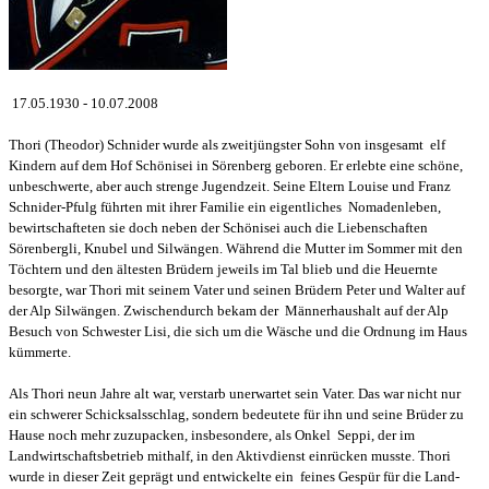
17.05.1930 - 10.07.2008
Thori (Theodor) Schnider wurde als zweitjüngster Sohn von insgesamt elf
Kindern auf dem Hof Schönisei in Sörenberg geboren. Er erlebte eine schöne,
unbeschwerte, aber auch strenge Jugendzeit. Seine Eltern Louise und Franz
Schnider-Pfulg führten mit ihrer Familie ein eigentliches Nomadenleben,
bewirtschafteten sie doch neben der Schönisei auch die Liebenschaften
Sörenbergli, Knubel und Silwängen. Während die Mutter im Sommer mit den
Töchtern und den ältesten Brüdern jeweils im Tal blieb und die Heuernte
besorgte, war Thori mit seinem Vater und seinen Brüdern Peter und Walter auf
der Alp Silwängen. Zwischendurch bekam der Männerhaushalt auf der Alp
Besuch von Schwester Lisi, die sich um die Wäsche und die Ordnung im Haus
kümmerte.
Als Thori neun Jahre alt war, verstarb unerwartet sein Vater. Das war nicht nur
ein schwerer Schicksalsschlag, sondern bedeutete für ihn und seine Brüder zu
Hause noch mehr zuzupacken, insbesondere, als Onkel Seppi, der im
Landwirtschaftsbetrieb mithalf, in den Aktivdienst einrücken musste. Thori
wurde in dieser Zeit geprägt und entwickelte ein feines Gespür für die Land-