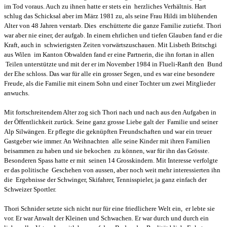
im Tod voraus. Auch zu ihnen hatte er stets ein herzliches Verhältnis. Hart
schlug das Schicksal aber im März 1981 zu, als seine Frau Hildi im blühenden
Alter von 48 Jahren verstarb. Dies erschütterte die ganze Familie zutiefst. Thori
war aber nie einer, der aufgab. In einem ehrlichen und tiefen Glauben fand er die
Kraft, auch in schwierigsten Zeiten vorwärtszuschauen. Mit Lisbeth Britschgi
aus Wilen im Kanton Obwalden fand er eine Partnerin, die ihn fortan in allen
Teilen unterstützte und mit der er im November 1984 in Flueli-Ranft den Bund
der Ehe schloss. Das war für alle ein grosser Segen, und es war eine besondere
Freude, als die Familie mit einem Sohn und einer Tochter um zwei Mitglieder
anwuchs.
Mit fortschreitendem Alter zog sich Thori nach und nach aus den Aufgaben in
der Öffentlichkeit zurück. Seine ganz grosse Liebe galt der Familie und seiner
Alp Silwängen. Er pflegte die geknüpften Freundschaften und war ein treuer
Gastgeber wie immer. An Weihnachten alle seine Kinder mit ihren Familien
beisammen zu haben und sie bekochen zu können, war für ihn das Grösste.
Besonderen Spass hatte er mit seinen 14 Grosskindern. Mit Interesse verfolgte
er das politische Geschehen von aussen, aber noch weit mehr interessierten ihn
die Ergebnisse der Schwinger, Skifahrer, Tennisspieler, ja ganz einfach der
Schweizer Sportler.
Thori Schnider setzte sich nicht nur für eine friedlichere Welt ein, er lebte sie
vor. Er war Anwalt der Kleinen und Schwachen. Er war durch und durch ein