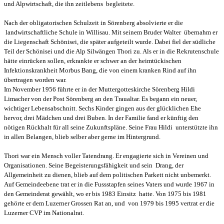
und Alpwirtschaft, die ihn zeitlebens begleitete.
Nach der obligatorischen Schulzeit in Sörenberg absolvierte er die
landwirtschaftliche Schule in Willisau. Mit seinem Bruder Walter übernahm er
die Liegenschaft Schönisei, die später aufgeteilt wurde. Dabei fiel der südliche
Teil der Schönisei und die Alp Silwängen Thori zu. Als er in die Rekrutenschule
hätte einrücken sollen, erkrankte er schwer an der heimtückischen
Infektionskrankheit Morbus Bang, die von einem kranken Rind auf ihn
übertragen worden war.
Im November 1956 führte er in der Muttergotteskirche Sörenberg Hildi
Limacher von der Post Sörenberg an den Traualtar. Es begann ein neuer,
wichtiger Lebensabschnitt. Sechs Kinder gingen aus der glücklichen Ehe
hervor, drei Mädchen und drei Buben. In der Familie fand er künftig den
nötigen Rückhalt für all seine Zukunftspläne. Seine Frau Hildi unterstützte ihn
in allen Belangen, blieb selber aber gerne im Hintergrund.
Thori war ein Mensch voller Tatendrang. Er engagierte sich in Vereinen und
Organisationen. Seine Begeisterungsfähigkeit und sein Drang, der
Allgemeinheit zu dienen, blieb auf dem politischen Parkett nicht unbemerkt.
Auf Gemeindeebene trat er in die Fussstapfen seines Vaters und wurde 1967 in
den Gemeinderat gewählt, wo er bis 1983 Einsitz hatte. Von 1975 bis 1981
gehörte er dem Luzerner Grossen Rat an, und von 1979 bis 1995 vertrat er die
Luzerner CVP im Nationalrat.