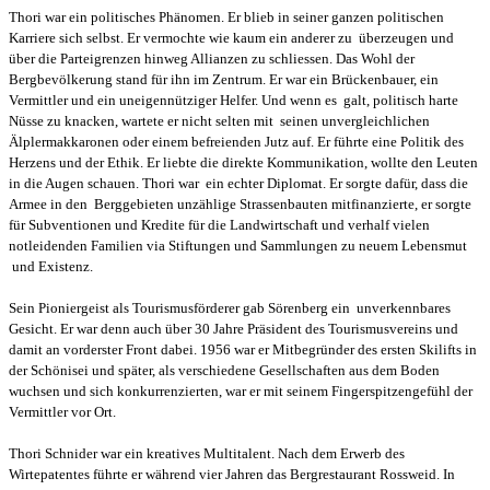
Thori war ein politisches Phänomen. Er blieb in seiner ganzen politischen
Karriere sich selbst. Er vermochte wie kaum ein anderer zu überzeugen und
über die Parteigrenzen hinweg Allianzen zu schliessen. Das Wohl der
Bergbevölkerung stand für ihn im Zentrum. Er war ein Brückenbauer, ein
Vermittler und ein uneigennütziger Helfer. Und wenn es galt, politisch harte
Nüsse zu knacken, wartete er nicht selten mit seinen unvergleichlichen
Älplermakkaronen oder einem befreienden Jutz auf. Er führte eine Politik des
Herzens und der Ethik. Er liebte die direkte Kommunikation, wollte den Leuten
in die Augen schauen. Thori war ein echter Diplomat. Er sorgte dafür, dass die
Armee in den Berggebieten unzählige Strassenbauten mitfinanzierte, er sorgte
für Subventionen und Kredite für die Landwirtschaft und verhalf vielen
notleidenden Familien via Stiftungen und Sammlungen zu neuem Lebensmut
und Existenz.
Sein Pioniergeist als Tourismusförderer gab Sörenberg ein unverkennbares
Gesicht. Er war denn auch über 30 Jahre Präsident des Tourismusvereins und
damit an vorderster Front dabei. 1956 war er Mitbegründer des ersten Skilifts in
der Schönisei und später, als verschiedene Gesellschaften aus dem Boden
wuchsen und sich konkurrenzierten, war er mit seinem Fingerspitzengefühl der
Vermittler vor Ort.
Thori Schnider war ein kreatives Multitalent. Nach dem Erwerb des
Wirtepatentes führte er während vier Jahren das Bergrestaurant Rossweid. In