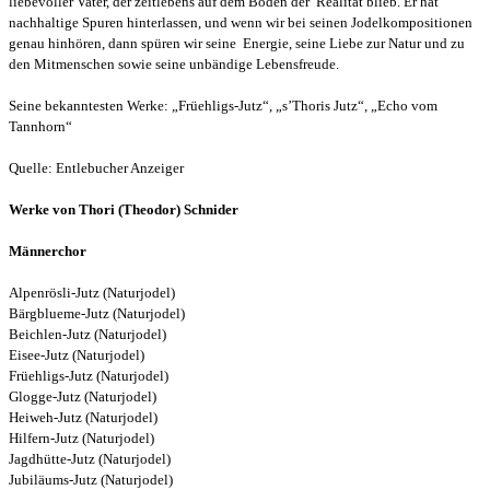
liebevoller Vater, der zeitlebens auf dem Boden der Realität blieb. Er hat
nachhaltige Spuren hinterlassen, und wenn wir bei seinen Jodelkompositionen
genau hinhören, dann spüren wir seine Energie, seine Liebe zur Natur und zu
den Mitmenschen sowie seine unbändige Lebensfreude.
Seine bekanntesten Werke: „Früehligs-Jutz“, „s’Thoris Jutz“, „Echo vom
Tannhorn“
Quelle: Entlebucher Anzeiger
Werke von Thori (Theodor) Schnider
Männerchor
Alpenrösli-Jutz (Naturjodel)
Bärgblueme-Jutz (Naturjodel)
Beichlen-Jutz (Naturjodel)
Eisee-Jutz (Naturjodel)
Früehligs-Jutz (Naturjodel)
Glogge-Jutz (Naturjodel)
Heiweh-Jutz (Naturjodel)
Hilfern-Jutz (Naturjodel)
Jagdhütte-Jutz (Naturjodel)
Jubiläums-Jutz (Naturjodel)