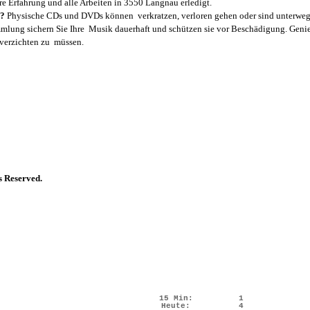
re Erfahrung und alle Arbeiten in 3550 Langnau erledigt.
n?
Physische CDs und DVDs können verkratzen, verloren gehen oder sind unterwegs
mlung sichern Sie Ihre Musik dauerhaft und schützen sie vor Beschädigung. Geni
t verzichten zu müssen.
s Reserved.
15 Min:
1
Heute:
4