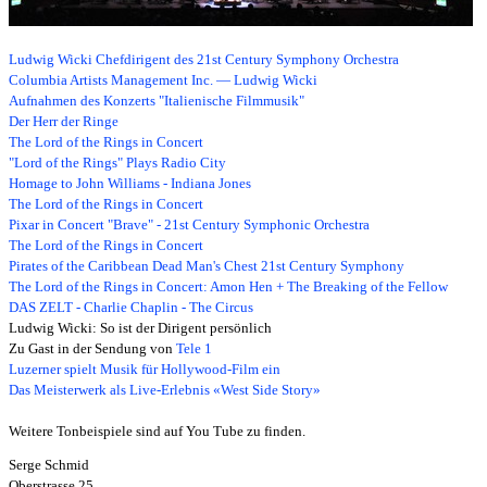
Ludwig Wicki Chefdirigent des 21st Century Symphony Orchestra
Columbia Artists Management Inc. — Ludwig Wicki
Aufnahmen des Konzerts "Italienische Filmmusik"
Der Herr der Ringe
The Lord of the Rings in Concert
"Lord of the Rings" Plays Radio City
Homage to John Williams - Indiana Jones
The Lord of the Rings in Concert
Pixar in Concert "Brave" - 21st Century Symphonic Orchestra
The Lord of the Rings in Concert
Pirates of the Caribbean Dead Man's Chest 21st Century Symphony
The Lord of the Rings in Concert: Amon Hen + The Breaking of the Fellow
DAS ZELT - Charlie Chaplin - The Circus
Ludwig Wicki: So ist der Dirigent persönlich
Zu Gast in der Sendung von
Tele 1
Luzerner spielt Musik für Hollywood-Film ein
Das Meisterwerk als Live-Erlebnis «West Side Story»
Weitere Tonbeispiele sind auf You Tube zu finden.
Serge Schmid
Oberstrasse 25