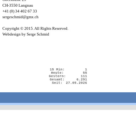
CH-3550 Langnau
+41 (0) 34 402 67 33
sergeschmid@gmx.ch
Copyright © 2015. All Rights Reserved.
Webdesign by Serge Schmid
15 Min:
1
Heute:
55
Gestern:
111
Gesamt:
6.291
Seit:
27.05.2026
Zurück zum Seiteninhalt