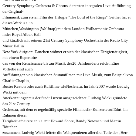
Century Symphony Orchestra & Chorus, der
ersten integralen
Live-Aufführung
der Original-
Filmmusik zum ersten Film der Trilogie "The Lord of the Rings".
Seither hat er
dieses Werk u.a. in
München,Washington (Wolftrap),mit dem London Philharmonic Orchestra
in
der Royal Albert Hall
und kürzlich mit seinem 21st Century Symphony Orchestrain der Radio City
Music Hallin
New York dirigiert. Daneben widmet er sich der klassischen Dirigiertätigkeit,
mit einem Repertoire
das von der
Renaissance bis zur Musik des20. Jahrhunderts
reicht. Eine
Vorliebe sind auch
Aufführungen von klassischen
Stummfilmen mit Live-Musik,
zum Beispiel von
Charlie Chaplin,
Buster Keaton oder auch Kultfilme wie
Nosferatu.
Im Jahr 2007 wurde Ludwig
Wicki mit dem
Anerkennungspreis der Stadt Luzern ausgezeichnet.
Ludwig Wicki gründete
das 21st Century
Orchestra, mit dem er regelmäßig spezielle Filmmusik- Konzerte
aufführt. Im
Rahmen dieser
Tätigkeit arbeitete er u.a. mit Howard Shore, Randy Newman und Martin
Böttcher
zusammen. Ludwig Wicki leitete die Weltpremieren aller drei Teile der „Herr