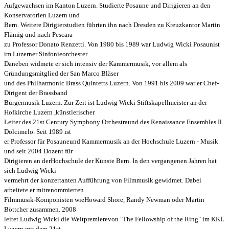
Aufgewachsen im Kanton Luzern. Studierte Posaune und Dirigieren an den
Konservatorien Luzern und
Bern.
Weitere Dirigierstudien führten ihn nach Dresden zu Kreuzkantor Martin
Flämig und nach Pescara
zu
Professor Donato Renzetti.
Von 1980 bis 1989 war Ludwig Wicki Posaunist
im Luzerner Sinfonieorchester.
Daneben widmete er sich intensiv der Kammermusik, vor allem als
Gründungsmitglied der San Marco Bläser
und des Philharmonic Brass Quintetts Luzern. Von 1991 bis 2009 war er Chef-
Dirigent der Brassband
Bürgermusik
Luzern. Zur Zeit ist Ludwig Wicki Stiftskapellmeister an der
Hofkirche Luzern ,künstlerischer
Leiter
des 21st Century
Symphony Orchestraund des Renaissance Ensembles Il
Dolcimelo. Seit 1989 ist
er Professor
für Posaune
und Kammermusik an der Hochschule Luzern - Musik
und seit 2004 Dozent für
Dirigieren an der
Hochschule der Künste Bern. In den vergangenen Jahren hat
sich Ludwig Wicki
vermehrt der konzertanten
Aufführung von Filmmusik gewidmet. Dabei
arbeitete er mitrenommierten
Filmmusik-Komponisten wie
Howard
Shore, Randy Newman oder Martin
Böttcher zusammen. 2008
leitet Ludwig Wicki die Weltpremiere
von
"The Fellowship of the Ring" im KKL
Luzern mit dem 21st