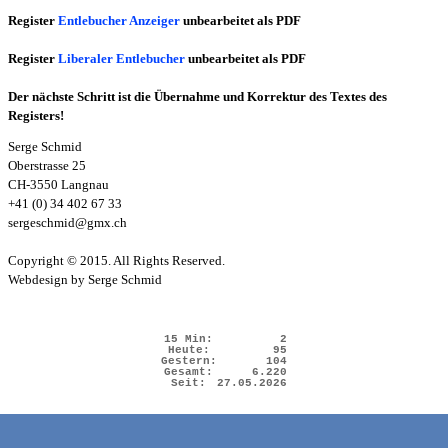
Register
Entlebucher Anzeiger
unbearbeitet als PDF
Register
Liberaler Entlebucher
unbearbeitet als PDF
Der nächste Schritt ist die Übernahme und Korrektur des Textes des
Registers!
Serge Schmid
Oberstrasse 25
CH-3550 Langnau
+41 (0) 34 402 67 33
sergeschmid@gmx.ch
Copyright © 2015. All Rights Reserved.
Webdesign by Serge Schmid
15 Min:
2
Heute:
95
Gestern:
104
Gesamt:
6.220
Seit:
27.05.2026