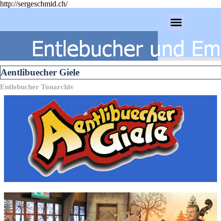
http://sergeschmid.ch/
Direkt zum Seiteninhalt
Menü überspringen
Aentlibuecher Giele
Entlebucher Tonarchiv