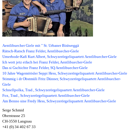
Aentlibuecher Giele mit " St. Urbaner Biräweggä
Rätsch-Ratsch Franz Felder, Aentlibuecher-Giele
Urnerbode-Kafi Kurt Albert, Schwyzerörgeliquartett Aentlibuecher-Giele
Ich wott jetz eifach hei Franz Felder, Aentlibuecher-Giele
Das si Gschichte Franz Felder, SQ Aentlibuecher-Giele
10 Jahre Wagemöösler Seppi Hess, Schwyzerörgeliquartett Aentlibuecher-Giele
Stimmig i dr Obstmüli Fritz Dünner, Schwyzerörgeliquartett Aentlibuecher-
Giele
Schnellpolka, Trad., Schwyzerörgeliquartett Aentlibuecher-Giele
Fox, Trad., Schwyzerörgeliquartett Aentlibuecher-Giele
Am Benno sine Fredy Hess, Schwyzerörgeliquartett Aentlibuecher-Giele
Serge Schmid
Oberstrasse 25
CH-3550 Langnau
+41 (0) 34 402 67 33