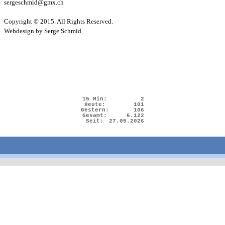
sergeschmid@gmx.ch
Copyright © 2015. All Rights Reserved.
Webdesign by Serge Schmid
15 Min:
2
Heute:
101
Gestern:
106
Gesamt:
6.122
Seit:
27.05.2026
Zurück zum Seiteninhalt